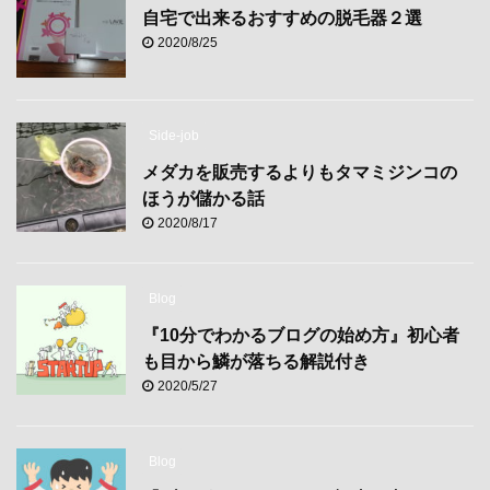
自宅で出来るおすすめの脱毛器２選
2020/8/25
Side-job
メダカを販売するよりもタマミジンコの
ほうが儲かる話
2020/8/17
Blog
『10分でわかるブログの始め方』初心者
も目から鱗が落ちる解説付き
2020/5/27
Blog