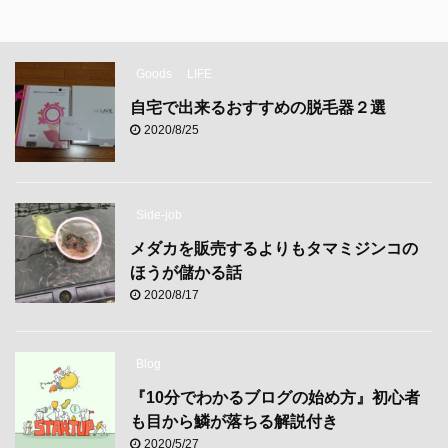
Goods
LIFE
自宅で出来るおすすめの脱毛器２選
2020/8/25
Side-job
メダカを販売するよりもタマミジンコの
ほうが儲かる話
2020/8/17
Blog
『10分でわかるブログの始め方』初心者
も目から鱗が落ちる解説付き
2020/5/27