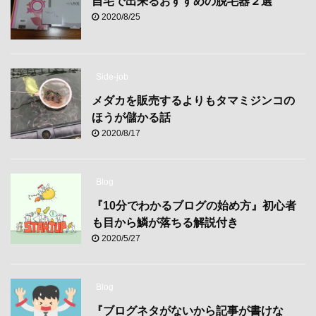
自宅で出来るおすすめの脱毛器２選
2020/8/25
Side-job
メダカを販売するよりもタマミジンコの
ほうが儲かる話
2020/8/17
Blog
『10分でわかるブログの始め方』初心者
も目から鱗が落ちる解説付き
2020/5/27
Blog
『ブログネタがないから記事が書けな