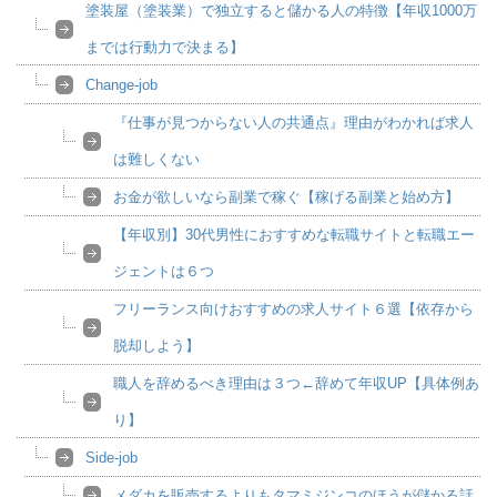
塗装屋（塗装業）で独立すると儲かる人の特徴【年収1000万
までは行動力で決まる】
Change-job
『仕事が見つからない人の共通点』理由がわかれば求人
は難しくない
お金が欲しいなら副業で稼ぐ【稼げる副業と始め方】
【年収別】30代男性におすすめな転職サイトと転職エー
ジェントは６つ
フリーランス向けおすすめの求人サイト６選【依存から
脱却しよう】
職人を辞めるべき理由は３つ←辞めて年収UP【具体例あ
り】
Side-job
メダカを販売するよりもタマミジンコのほうが儲かる話