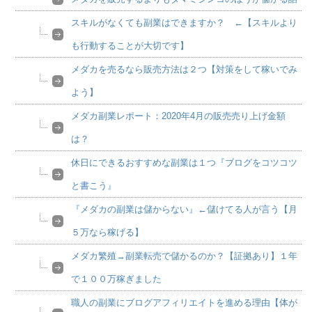
スキルがなくても副業はできますか？ ←【スキルより
も行動することが大切です】
メダカを売るなら販売方法は２つ【対策をして稼いでみ
よう】
メダカ副業レポート：2020年4月の販売売り上げ金額
は？
休日にできるおすすめな副業は１つ『ブログをコツコツ
と書こう』
『メダカの副業は儲からない』←儲けてる人が言う【月
５万なら稼げる】
メダカ繁殖→副業転売で儲かるのか？【証拠あり】１年
で１００万稼ぎました
職人の副業にブログアフィリエイトを進める理由【体が